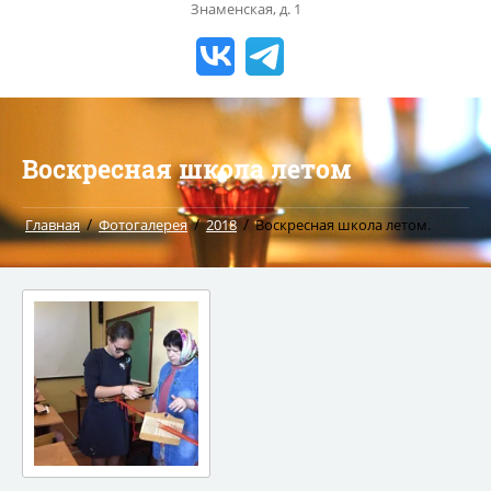
Знаменская, д. 1
Воскресная школа летом
/
/
/
Главная
Фотогалерея
2018
Воскресная школа летом.