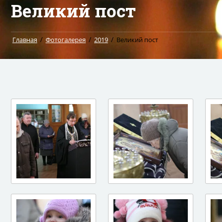
Великий пост
/
/
/
Главная
Фотогалерея
2019
Великий пост